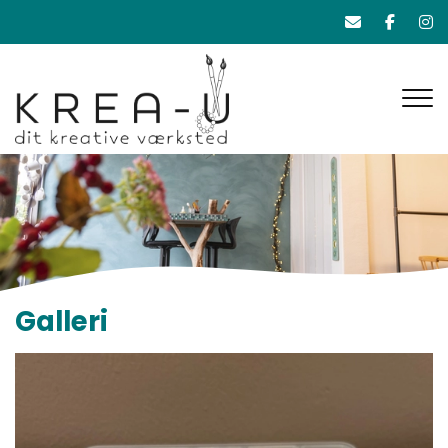
Gå
til
hovedindhold
Galleri